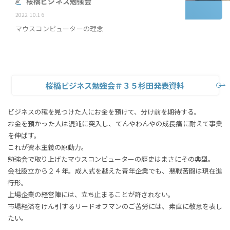
桜橋ビジネス勉強会
2022.10.16
マウスコンピューターの理念
桜橋ビジネス勉強会＃３５杉田発表資料
ビジネスの種を見つけた人にお金を預けて、分け前を期待する。
お金を預かった人は混沌に突入し、てんやわんやの成長痛に耐えて事業
を伸ばす。
これが資本主義の原動力。
勉強会で取り上げたマウスコンピューターの歴史はまさにその典型。
会社設立から２４年。成人式を越えた青年企業でも、悪戦苦闘は現在進
行形。
上場企業の経営陣には、立ち止まることが許されない。
市場経済をけん引するリードオフマンのご苦労には、素直に敬意を表し
たい。