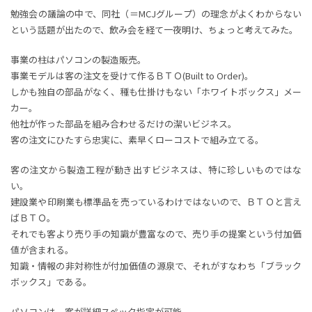
勉強会の議論の中で、同社（＝MCJグループ）の理念がよくわからない
という話題が出たので、飲み会を経て一夜明け、ちょっと考えてみた。
事業の柱はパソコンの製造販売。
事業モデルは客の注文を受けて作るＢＴＯ(Built to Order)。
しかも独自の部品がなく、種も仕掛けもない「ホワイトボックス」メー
カー。
他社が作った部品を組み合わせるだけの潔いビジネス。
客の注文にひたすら忠実に、素早くローコストで組み立てる。
客の注文から製造工程が動き出すビジネスは、特に珍しいものではな
い。
建設業や印刷業も標準品を売っているわけではないので、ＢＴＯと言え
ばＢＴＯ。
それでも客より売り手の知識が豊富なので、売り手の提案という付加価
値が含まれる。
知識・情報の非対称性が付加価値の源泉で、それがすなわち「ブラック
ボックス」である。
パソコンは、客が詳細スペック指定が可能。