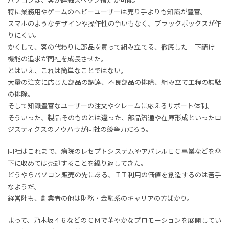
特に業務用やゲームのヘビーユーザーは売り手よりも知識が豊富。
スマホのようなデザインや操作性の争いもなく、ブラックボックスが作
りにくい。
かくして、客の代わりに部品を買って組み立てる、徹底した「下請け」
機能の追求が同社を成長させた。
とはいえ、これは簡単なことではない。
大量の注文に応じた部品の調達、不良部品の排除、組み立て工程の無駄
の排除。
そして知識豊富なユーザーの注文やクレームに応えるサポート体制。
そういった、製品そのものとは違った、部品流通や在庫形成といったロ
ジスティクスのノウハウが同社の競争力だろう。
同社はこれまで、病院のレセプトシステムやアパレルＥＣ事業などを傘
下に収めては売却することを繰り返してきた。
どうやらパソコン販売の先にある、ＩＴ利用の価値を創造するのは苦手
なようだ。
経営陣も、創業者の他は財務・金融系のキャリアの方ばかり。
よって、乃木坂４６などのＣＭで華やかなプロモーションを展開してい