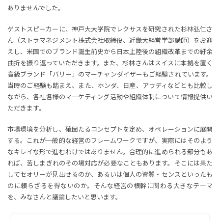
ありませんでした。
ゲストスピーカーに、神戸大大学院でレクサスを研究された杉林弘仁さ
ん（ストラマネジメント株式会社取締役、近畿大経営学部講師）をお迎
えし、米国でのブランド誕生前史から日本上陸後の組織改革までの紆余
曲折を振り返っていただきます。また、杉林さんはスイスに本拠を置く
高級ブランド「バリー」のマーチャンダイザーもご経験されています。
当時のご経験も踏まえ、また、ホンダ、日産、アウディなどとも比較し
ながら、各社各様のマーケティング活動や組織体制について情報提供い
ただきます。
市場環境を分析し、確固たるコンセプトを定め、オペレーションに展開
する。これが一般的な経営のフレームワークですが、実際にはそのよう
なキレイな形で進むわけではありません。合理的に進められる部分もあ
れば、苦しまぎれのその場対応が必要なこともあります。そこには果た
してセオリーが見出せるのか、あるいは個人の資質・センスといったも
のに頼らざるを得ないのか。そんな経営の根幹に関わる大きなテーマ
を、みなさんと議論したいと思います。