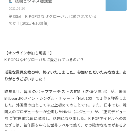
桜橋ビジネス勉強会
2021.03.20
第30回 K-POPはなぜグローバルに愛されている
のか？[2021/4/10開催]
【オンライン参加も可能！】
K-POPはなぜグローバルに愛されているのか？
活発な意見交換の中、終了いたしました。参加いただいたみなさま、あ
りがとうございました！
昨年8月、韓国のポップアーチストのBTS（防弾少年団）が、米国
Billboardのメイン・シングル・チャート「Hot 100」で１位を獲得しま
した。外国語の曲としては史上初めてのことです。また、日本でも、韓
国人のプロデューサーが企画したNiziU（ニジュー）が、“正式デビュー
前に”紅白歌合戦に出場し、話題になりました。K-POPアイドルへのま
なざしは、若年層を中心に世界レベルで熱く、かつ確かなものがあるよ